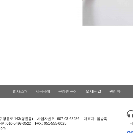
회사소개
시공사례
온라인 문의
오시는 길
관리자
 명륜로 143(명륜동)
사업자번호 :
607-03-68286
대표자 :
임승욱
HP :
010-5499-3522
FAX :
051-555-6025
TE
com