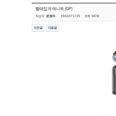
빨래집게 애니쏙 (GP)
작성자
운영자
19-03-07 17:25
조회
647회
이전글
다음글