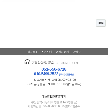
목록
회사소개
시공사례
온라인 문의
관리자
고객상담 및 문의
CUSTOMER CENTER
051-556-6718
010-5499-3522
(24시간 상담가능)
· 상담가능시간 : 평일 08 : 00 ~ 18 : 00
· 토요일/공휴일 : 09 : 00 ~ 13 : 00 (일요일 휴무)
대신앵글진열기기
부산광역시 동래구 명륜로 143(명륜동)
사업자번호 :
607-03-68286
대표자 :
임승욱