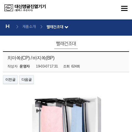
>
제품소개
>
빨래건조대
빨래건조대
치마쏙(CP) / 바지쏙(BP)
작성자
운영자
19-03-07 17:31
조회
624회
이전글
다음글